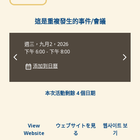
這是重複發生的事件/會議
週三，九月2，2026
7
下午 6:00 - 下午 8:00
下午 
添加到日曆
本次活動剩餘 4 個日期
View
ウェブサイトを見
웹사이트 보
Website
る
기
គ