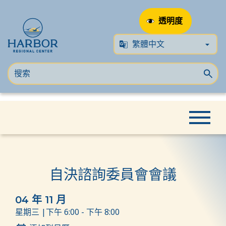
透明度
跳
跳
主頁
創建
自決諮詢委員會會議
到
至
內
內
容
容
自決諮詢委員會會議
04 年 11 月
星期三 |下午 6:00 - 下午 8:00